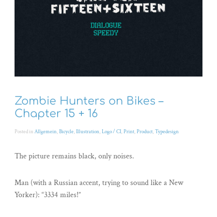
Zombie Hunters on Bikes –
Chapter 15 + 16
Posted in
Allgemein
,
Bicycle
,
Illustration
,
Logo / CI
,
Print
,
Product
,
Typedesign
The picture remains black, only noises.
Man (with a Russian accent, trying to sound like a New
Yorker): “3334 miles!”