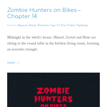
Zombie Hunters on Bikes –
Chapter 14
Posted in
Allgemein
,
Bicycle
,
Illustration
,
Logo / CI
,
Print
,
Product
,
Typedesign
Midnight in the witch’s house. Hänsel, Gretel and Hexe are
sitting at the round table in the kitchen-living room, forming
an isosceles triangle.
(mehr …)