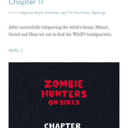
Chapter 17
Posted in
Allgemein
,
Bicycle
,
Illustration
,
Logo / CI
,
Print
,
Product
,
Typedesign
After successfully teleporting the witch’s house, Hänsel,
Gretel and Hexe set out to find the WAZO headquarters.
(mehr …)