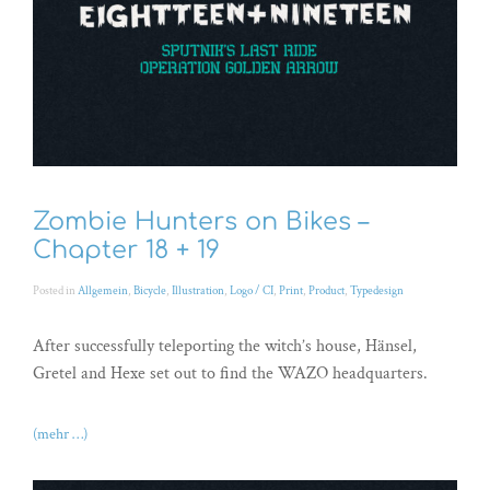
Zombie Hunters on Bikes –
Chapter 18 + 19
Posted in
Allgemein
,
Bicycle
,
Illustration
,
Logo / CI
,
Print
,
Product
,
Typedesign
After successfully teleporting the witch’s house, Hänsel,
Gretel and Hexe set out to find the WAZO headquarters.
(mehr …)