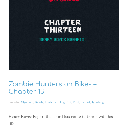
Zombie Hunters on Bikes –
Chapter 13
Posted in
Allgemein
,
Bicycle
,
Illustration
,
Logo / CI
,
Print
,
Product
,
Typedesign
Henry Royce Baghri the Third has come to terms with his
life.