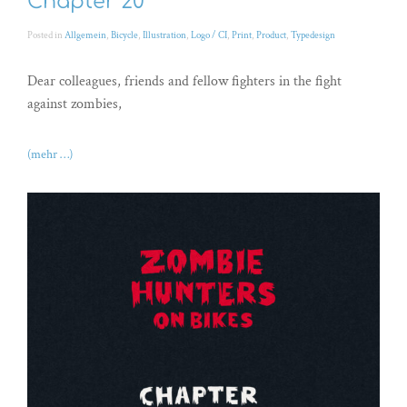
Chapter 20
Posted in
Allgemein
,
Bicycle
,
Illustration
,
Logo / CI
,
Print
,
Product
,
Typedesign
Dear colleagues, friends and fellow fighters in the fight
against zombies,
(mehr …)