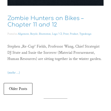
Zombie Hunters on Bikes –
Chapter 11 and 12
Posted in
Allgemein
,
Bicycle
,
Illustration
,
Logo / CI
,
Print
,
Product
,
Typedesign
Stephen „Re-Cup“ Fields, Professor Wang, Chief Strategist
DJ Stute and Susie the Sorcerer (Material Procurement,
Human Resources) are sitting together in the winter garden.
(mehr …)
Older Posts