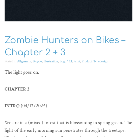
Zombie Hunters on Bikes –
Chapter 2 + 3
Posted in
Allgemein
,
Bicycle
,
Illustration
,
Logo / CI
,
Print
,
Product
,
Typedesign
The light goes on.
CHAPTER 2
INTRO
(04/17/2025)
We are in a (mixed) forest that is blossoming in spring green. The
light of the early morning sun penetrates through the treetops.