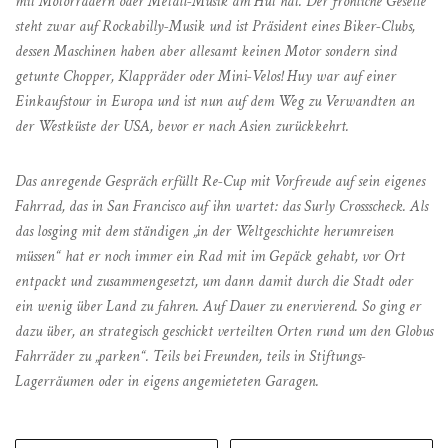
mit Motorrädern oder Metall-Musik am Hut hat. Der fröhliche Geselle
steht zwar auf Rockabilly-Musik und ist Präsident eines Biker-Clubs,
dessen Maschinen haben aber allesamt keinen Motor sondern sind
getunte Chopper, Klappräder oder Mini-Velos! Huy war auf einer
Einkaufstour in Europa und ist nun auf dem Weg zu Verwandten an
der Westküste der USA, bevor er nach Asien zurückkehrt.
Das anregende Gespräch erfüllt Re-Cup mit Vorfreude auf sein eigenes
Fahrrad, das in San Francisco auf ihn wartet: das Surly Crossscheck. Als
das losging mit dem ständigen „in der Weltgeschichte herumreisen
müssen“ hat er noch immer ein Rad mit im Gepäck gehabt, vor Ort
entpackt und zusammengesetzt, um dann damit durch die Stadt oder
ein wenig über Land zu fahren. Auf Dauer zu enervierend. So ging er
dazu über, an strategisch geschickt verteilten Orten rund um den Globus
Fahrräder zu „parken“. Teils bei Freunden, teils in Stiftungs-
Lagerräumen oder in eigens angemieteten Garagen.