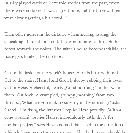
usually played cards or Hexe told stories from the past, when
there were no bikes. It was a great time, but the three of them
were slowly getting a bit bored…“
Then other noises in the distance – hammering, sawing, the
squeaking of metal on metal. The camera moves through the
forest towards the noises. The witch’s house becomes visible, the
noise gets louder, then it stops.
Cut to the inside of the witch’s house. Hexe is busy with tools.
Cut to the stairs, Hänsel and Gretel, sleepy, rubbing their eyes.
Cut to Hexe. A cheerful, hearty „Good morning!“ to the two of
them. Cut back. A crumpled, grumpy „morning“ from two
throats. „What are you making so early in the morning?“ asks
Gretel. „I’m fixing the Internet!“ replies Hexe proudly. „With a
cone wrench?“ replies Hänsel incredulously. „Ah, that’s for
another project,“ says Hexe and nods her head in the direction of
a bicycle hanging on the repair stand. „No, the Internet should be