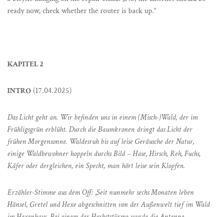
ready now, check whether the router is back up.“
KAPITEL 2
INTRO
(17.04.2025)
Das Licht geht an. Wir befinden uns in einem (Misch-)Wald, der im
Frühligsgrün erblüht. Durch die Baumkronen dringt das Licht der
frühen Morgensonne. Waldesruh bis auf leise Geräusche der Natur,
einige Waldbewohner hoppeln durchs Bild – Hase, Hirsch, Reh, Fuchs,
Käfer oder dergleichen, ein Specht, man hört leise sein Klopfen.
Erzähler-Stimme aus dem Off: „Seit nunmehr sechs Monaten leben
Hänsel, Gretel und Hexe abgeschnitten von der Außenwelt tief im Wald
im Hexenhaus. Bei einem der Herbststürme wurde die Antenne